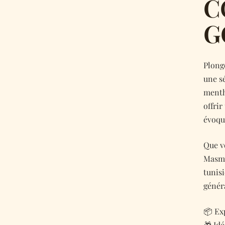
C
G
Plonge
une s
menth
offrir
évoqua
Que v
Masmo
tunis
génér
📦 Ex
🎁 Id