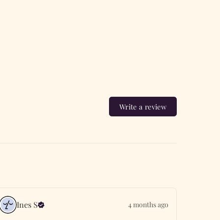
Write a review
Ines
S
4 months ago