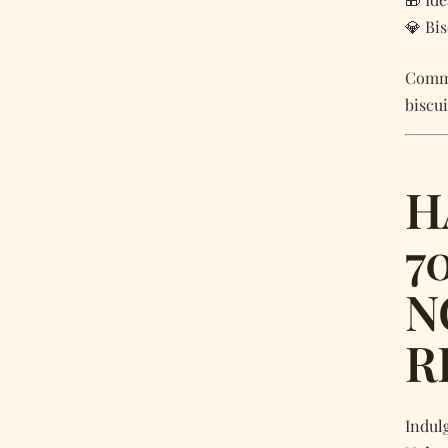
💎 Bi
Comma
biscui
H
7
N
R
Indul