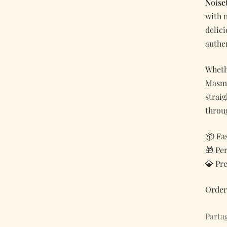
Noise
with m
delic
authen
Wheth
Masmo
strai
throu
📦 Fa
🎁 Pe
💎 Pr
Order
Parta