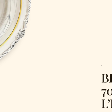
ve
.
B
7
L