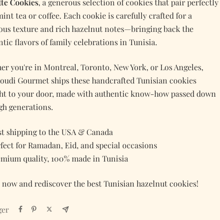
tte Cookies
, a generous selection of cookies that pair perfectly
int tea or coffee. Each cookie is carefully crafted for a
ious texture and rich hazelnut notes—bringing back the
tic flavors of family celebrations in Tunisia.
er you're in Montreal, Toronto, New York, or Los Angeles,
udi Gourmet ships these handcrafted Tunisian cookies
ght to your door, made with authentic know-how passed down
gh generations.
st shipping to the USA & Canada
rfect for Ramadan, Eid, and special occasions
emium quality, 100% made in Tunisia
 now and rediscover the best Tunisian hazelnut cookies!
ger