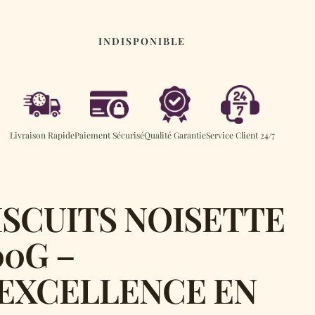
nte
INDISPONIBLE
Livraison Rapide
Paiement Sécurisé
Qualité Garantie
Service Client 24/7
ISCUITS NOISETTE
00G –
’EXCELLENCE EN