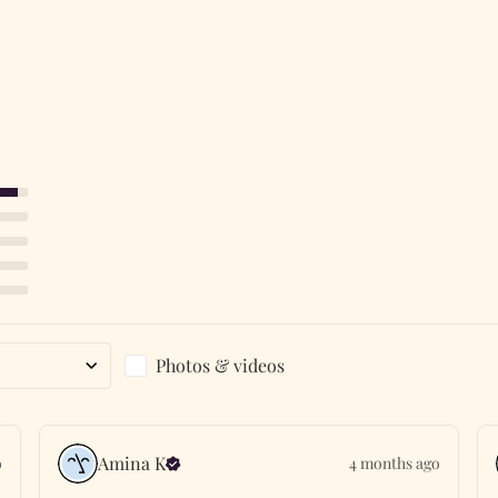
Photos & videos
Amina
K
o
4 months ago