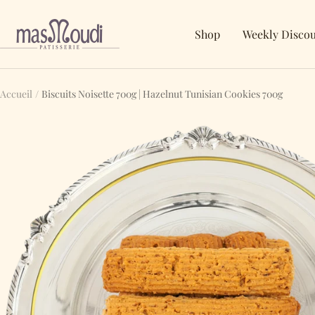
Passer
au
MASMOUDI
Shop
Weekly Disco
contenu
GOURMET
Accueil
Biscuits Noisette 700g | Hazelnut Tunisian Cookies 700g