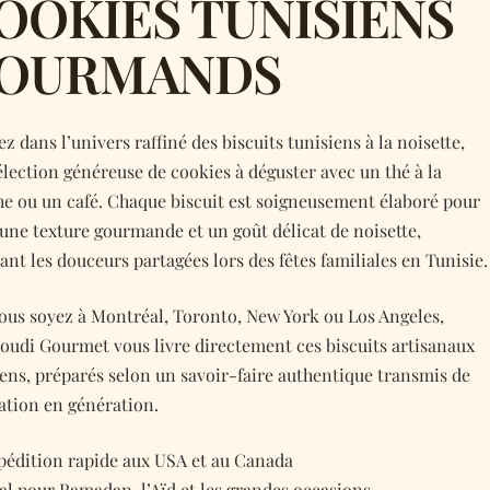
OOKIES TUNISIENS
OURMANDS
z dans l’univers raffiné des biscuits tunisiens à la noisette,
élection généreuse de cookies à déguster avec un thé à la
e ou un café. Chaque biscuit est soigneusement élaboré pour
 une texture gourmande et un goût délicat de noisette,
nt les douceurs partagées lors des fêtes familiales en Tunisie.
ous soyez à Montréal, Toronto, New York ou Los Angeles,
udi Gourmet vous livre directement ces biscuits artisanaux
iens, préparés selon un savoir-faire authentique transmis de
ation en génération.
pédition rapide aux USA et au Canada
éal pour Ramadan, l’Aïd et les grandes occasions