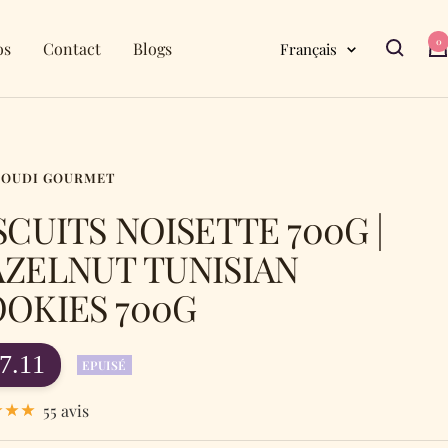
0
Langue
os
Contact
Blogs
Français
OUDI GOURMET
SCUITS NOISETTE 700G |
ZELNUT TUNISIAN
OKIES 700G
ix
7.11
EPUISÉ
55 avis