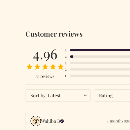
Customer reviews
4.96
5
4
3
2
1
55 reviews
Sort by
:
Latest
Rating
Wahiba
B
4 months ag