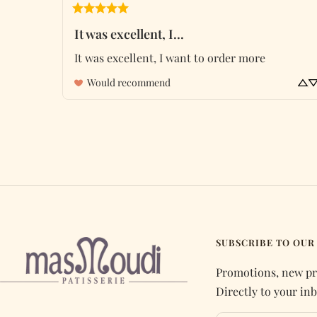
It was excellent, I...
It was excellent, I want to order more
Would recommend
SUBSCRIBE TO OUR
Promotions, new pr
Directly to your inb