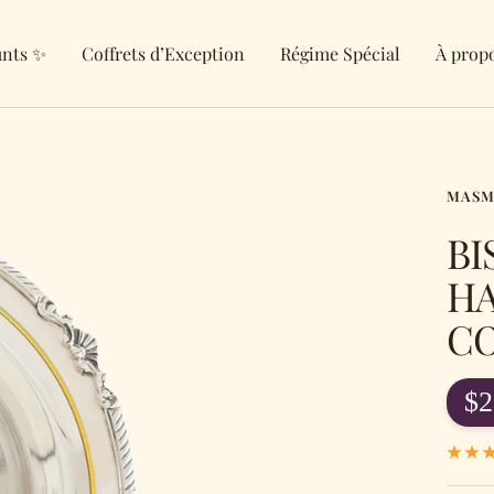
unts ✨
Coffrets d’Exception
Régime Spécial
À prop
MASM
BI
HA
CO
Pr
$2
de